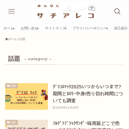
ホーム
お問い合せ
サイトマップ
プライバシーポリシー
自己紹介
ホーム
話題
話題
– category –
ｸﾞﾗｺﾛﾏｯｸ2025いつからいつまで?
話題
期間とｶﾛﾘｰ中身/売り切れ時間につ
いても調査
2025年11月18日
ﾌﾙｸﾞﾗﾌﾞﾗｯｸｻﾝﾀﾞｰ味再販どこで売
話題