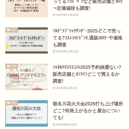
ってる?ﾖﾄﾞﾊﾞｼなど販売店舗とｶﾛﾘ
ｰ•定価値段も調査!
2025年11月13日
ﾌﾙｸﾞﾗﾌﾞﾗｯｸｻﾝﾀﾞｰ2025どこで売っ
話題
てる?ｺｽﾄｺやﾄﾞﾝｷ.通販/ｶﾛﾘｰや価格
も調査
2025年11月12日
ｼｬﾈﾙｸﾘｽﾏｽｺﾌﾚ2025予約抽選ない?
話題
販売店舗とｵﾝﾗｲﾝどこで買えるか
調査!
2025年11月1日
猪名川花火大会2026打ち上げ場所
話題
どこ?何発上がるかと屋台につい
ても!
2024年8月16日