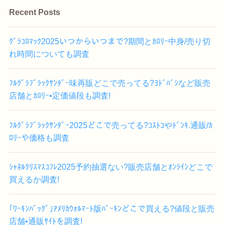
Recent Posts
ｸﾞﾗｺﾛﾏｯｸ2025いつからいつまで?期間とｶﾛﾘｰ中身/売り切
れ時間についても調査
ﾌﾙｸﾞﾗﾌﾞﾗｯｸｻﾝﾀﾞｰ味再販どこで売ってる?ﾖﾄﾞﾊﾞｼなど販売
店舗とｶﾛﾘｰ•定価値段も調査!
ﾌﾙｸﾞﾗﾌﾞﾗｯｸｻﾝﾀﾞｰ2025どこで売ってる?ｺｽﾄｺやﾄﾞﾝｷ.通販/ｶ
ﾛﾘｰや価格も調査
ｼｬﾈﾙｸﾘｽﾏｽｺﾌﾚ2025予約抽選ない?販売店舗とｵﾝﾗｲﾝどこで
買えるか調査!
｢ﾜｰｷﾝﾊﾞｯｸﾞ｣ｱﾒﾘｶｳｫﾙﾏｰﾄ版ﾊﾞｰｷﾝどこで買える?値段と販売
店舗•通販ｻｲﾄを調査!