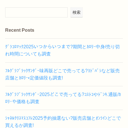
検索
Recent Posts
ｸﾞﾗｺﾛﾏｯｸ2025いつからいつまで?期間とｶﾛﾘｰ中身/売り切
れ時間についても調査
ﾌﾙｸﾞﾗﾌﾞﾗｯｸｻﾝﾀﾞｰ味再販どこで売ってる?ﾖﾄﾞﾊﾞｼなど販売
店舗とｶﾛﾘｰ•定価値段も調査!
ﾌﾙｸﾞﾗﾌﾞﾗｯｸｻﾝﾀﾞｰ2025どこで売ってる?ｺｽﾄｺやﾄﾞﾝｷ.通販/ｶ
ﾛﾘｰや価格も調査
ｼｬﾈﾙｸﾘｽﾏｽｺﾌﾚ2025予約抽選ない?販売店舗とｵﾝﾗｲﾝどこで
買えるか調査!