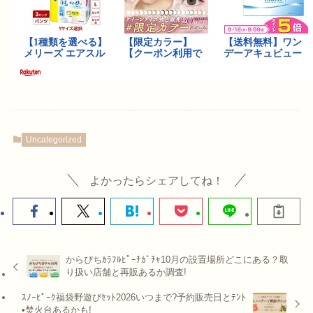
Uncategorized
よかったらシェアしてね！
からぴちｶﾗﾌﾙﾋﾟｰﾁｶﾞﾁｬ10月の設置場所どこにある？取
り扱い店舗と再販あるか調査!
ｽﾉｰﾋﾟｰｸ福袋野遊びｾｯﾄ2026いつまで?予約販売日とﾃﾝﾄ
•焚火台あるかも!