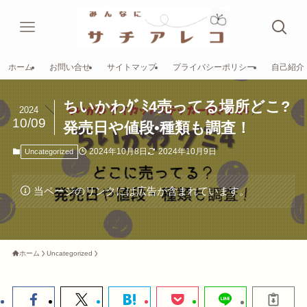
ホーム
お問い合せ
サイトマップ
プライバシーポリシー
自己紹介
ちいかわｸﾞﾐ4売ってる場所どこ?
2024
10/09
発売日や値段•種類も調査！
2024年10月8日
2024年10月9日
Uncategorized
当ページのリンクには広告が含まれています。
ホーム
Uncategorized