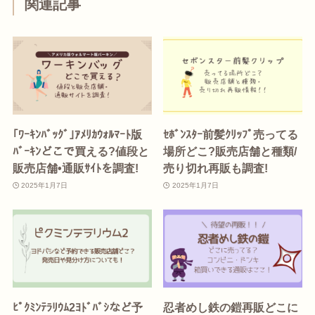
関連記事
｢ﾜｰｷﾝﾊﾞｯｸﾞ｣ｱﾒﾘｶｳｫﾙﾏｰﾄ版
ｾﾎﾞﾝｽﾀｰ前髪ｸﾘｯﾌﾟ売ってる
ﾊﾞｰｷﾝどこで買える?値段と
場所どこ?販売店舗と種類/
販売店舗•通販ｻｲﾄを調査!
売り切れ再販も調査!
2025年1月7日
2025年1月7日
ﾋﾟｸﾐﾝﾃﾗﾘｳﾑ2ﾖﾄﾞﾊﾞｼなど予
忍者めし鉄の鎧再販どこに