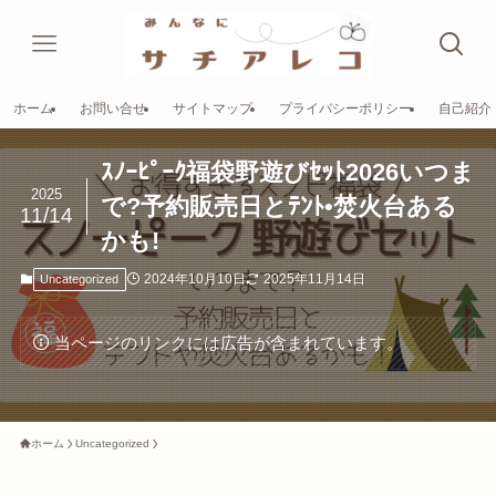
ホーム
お問い合せ
サイトマップ
プライバシーポリシー
自己紹介
ｽﾉｰﾋﾟｰｸ福袋野遊びｾｯﾄ2026いつま
2025
で?予約販売日とﾃﾝﾄ•焚火台ある
11/14
かも!
2024年10月10日
2025年11月14日
Uncategorized
当ページのリンクには広告が含まれています。
ホーム
Uncategorized