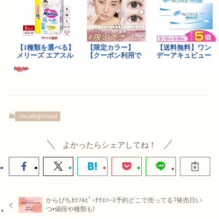
Uncategorized
よかったらシェアしてね！
からぴちｶﾗﾌﾙﾋﾟｰﾁｳｴﾊｰｽ予約どこで売ってる?発売日い
つ•値段や種類も!