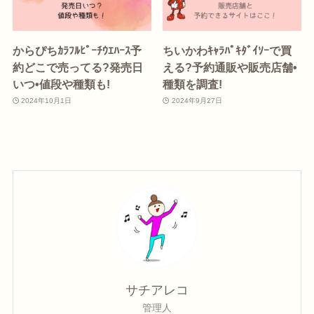
からぴちｶﾗﾌﾙﾋﾟｰﾁｳｴﾊｰｽ予
ちいかわｷｬﾗﾊﾟｷﾀﾞｲｿｰで買
約どこで売ってる?発売日
える?予約通販や販売店舗•
いつ•値段や種類も!
種類を調査!
2024年10月1日
2024年9月27日
サチアレコ
管理人