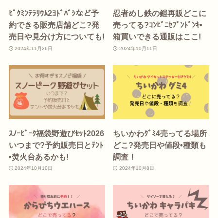
ﾋﾟｸﾐﾝﾃﾗﾘｳﾑ2ﾖﾄﾞﾊﾞｼなど予
忍者めし鉄の鎧再販どこに
約できる販売店舗どこ?発
売ってる?ｺﾝﾋﾞﾆｾﾌﾞﾝﾄﾞﾝｷ•
売日や見分け方についても!
箱買いできる通販はここ!
2024年11月26日
2024年10月11日
ｽﾉｰﾋﾟｰｸ福袋野遊びｾｯﾄ2026
ちいかわｸﾞﾐ4売ってる場所
いつまで?予約販売日とﾃﾝﾄ
どこ?発売日や値段•種類も
•焚火台あるかも!
調査！
2024年10月10日
2024年10月8日