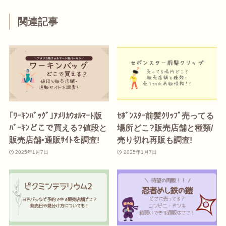
関連記事
｢ﾜｰｷﾝﾊﾞｯｸﾞ｣ｱﾒﾘｶｳｫﾙﾏｰﾄ版
ｾﾎﾞﾝｽﾀｰ前髪ｸﾘｯﾌﾟ売ってる
ﾊﾞｰｷﾝどこで買える?値段と
場所どこ?販売店舗と種類/
販売店舗•通販ｻｲﾄを調査!
売り切れ再販も調査!
2025年1月7日
2025年1月7日