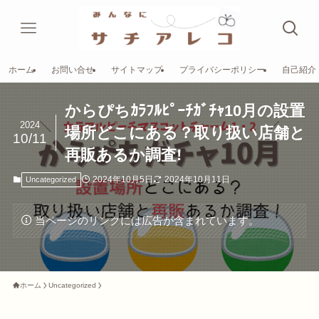
ホーム
お問い合せ
サイトマップ
プライバシーポリシー
自己紹介
からぴちｶﾗﾌﾙﾋﾟｰﾁｶﾞﾁｬ10月の設置
2024
場所どこにある？取り扱い店舗と
10/11
再販あるか調査!
2024年10月5日
2024年10月11日
Uncategorized
当ページのリンクには広告が含まれています。
ホーム
Uncategorized