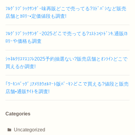
ﾌﾙｸﾞﾗﾌﾞﾗｯｸｻﾝﾀﾞｰ味再販どこで売ってる?ﾖﾄﾞﾊﾞｼなど販売
店舗とｶﾛﾘｰ•定価値段も調査!
ﾌﾙｸﾞﾗﾌﾞﾗｯｸｻﾝﾀﾞｰ2025どこで売ってる?ｺｽﾄｺやﾄﾞﾝｷ.通販/ｶ
ﾛﾘｰや価格も調査
ｼｬﾈﾙｸﾘｽﾏｽｺﾌﾚ2025予約抽選ない?販売店舗とｵﾝﾗｲﾝどこで
買えるか調査!
｢ﾜｰｷﾝﾊﾞｯｸﾞ｣ｱﾒﾘｶｳｫﾙﾏｰﾄ版ﾊﾞｰｷﾝどこで買える?値段と販売
店舗•通販ｻｲﾄを調査!
Categories
Uncategorized