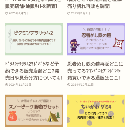
販売店舗•通販ｻｲﾄを調査!
売り切れ再販も調査!
2025年1月7日
2025年1月7日
ﾋﾟｸﾐﾝﾃﾗﾘｳﾑ2ﾖﾄﾞﾊﾞｼなど予
忍者めし鉄の鎧再販どこに
約できる販売店舗どこ?発
売ってる?ｺﾝﾋﾞﾆｾﾌﾞﾝﾄﾞﾝｷ•
売日や見分け方についても!
箱買いできる通販はここ!
2024年11月26日
2024年10月11日