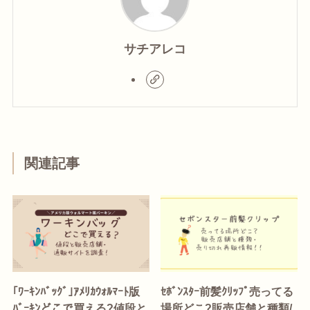
サチアレコ
関連記事
｢ﾜｰｷﾝﾊﾞｯｸﾞ｣ｱﾒﾘｶｳｫﾙﾏｰﾄ版
ｾﾎﾞﾝｽﾀｰ前髪ｸﾘｯﾌﾟ売ってる
ﾊﾞｰｷﾝどこで買える?値段と
場所どこ?販売店舗と種類/