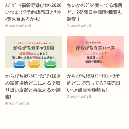
ｽﾉｰﾋﾟｰｸ福袋野遊びｾｯﾄ2026
ちいかわｸﾞﾐ4売ってる場所
いつまで?予約販売日とﾃﾝﾄ
どこ?発売日や値段•種類も
•焚火台あるかも!
調査！
2024年10月10日
2024年10月8日
からぴちｶﾗﾌﾙﾋﾟｰﾁｶﾞﾁｬ10月
からぴちｶﾗﾌﾙﾋﾟｰﾁｳｴﾊｰｽ予
の設置場所どこにある？取
約どこで売ってる?発売日
り扱い店舗と再販あるか調
いつ•値段や種類も!
査!
2024年10月1日
2024年10月5日