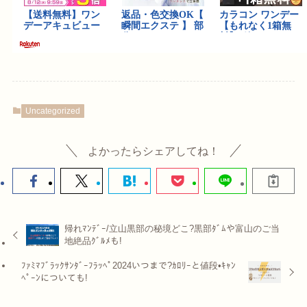
Uncategorized
よかったらシェアしてね！
帰れﾏﾝﾃﾞｰ/立山黒部の秘境どこ?黒部ﾀﾞﾑや富山のご当
地絶品ｸﾞﾙﾒも!
ﾌｧﾐﾏﾌﾞﾗｯｸｻﾝﾀﾞｰﾌﾗｯﾍﾟ2024いつまで?ｶﾛﾘｰと値段•ｷｬﾝ
ﾍﾟｰﾝについても!