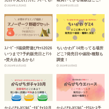
2024年11月26日
2024年10月11日
ｽﾉｰﾋﾟｰｸ福袋野遊びｾｯﾄ2026
ちいかわｸﾞﾐ4売ってる場所
いつまで?予約販売日とﾃﾝﾄ
どこ?発売日や値段•種類も
•焚火台あるかも!
調査！
2024年10月10日
2024年10月8日
からぴちｶﾗﾌﾙﾋﾟｰﾁｶﾞﾁｬ10月
からぴちｶﾗﾌﾙﾋﾟｰﾁｳｴﾊｰｽ予