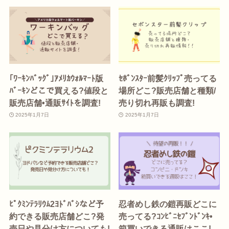
｢ﾜｰｷﾝﾊﾞｯｸﾞ｣ｱﾒﾘｶｳｫﾙﾏｰﾄ版
ｾﾎﾞﾝｽﾀｰ前髪ｸﾘｯﾌﾟ売ってる
ﾊﾞｰｷﾝどこで買える?値段と
場所どこ?販売店舗と種類/
販売店舗•通販ｻｲﾄを調査!
売り切れ再販も調査!
2025年1月7日
2025年1月7日
ﾋﾟｸﾐﾝﾃﾗﾘｳﾑ2ﾖﾄﾞﾊﾞｼなど予
忍者めし鉄の鎧再販どこに
約できる販売店舗どこ?発
売ってる?ｺﾝﾋﾞﾆｾﾌﾞﾝﾄﾞﾝｷ•
売日や見分け方についても!
箱買いできる通販はここ!