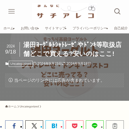
ホーム
お問い合せ
サイトマップ
プライバシーポリシー
自己紹介
湯田ﾖｰｸﾞﾙﾄｼｬﾄﾚｰｾﾞやﾄﾞﾝｷ等取扱店
2024
9/18
舗どこで買える?安いのはここ!
2024年9月15日
2024年9月18日
Uncategorized
当ページのリンクには広告が含まれています。
ホーム
Uncategorized