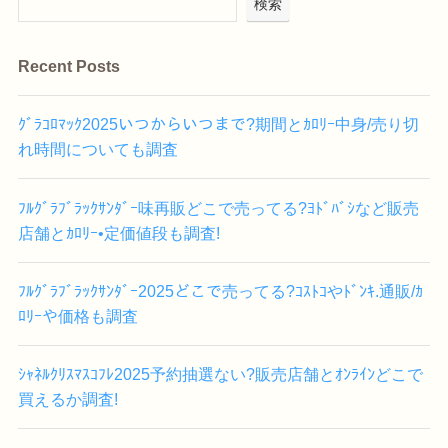
検索
Recent Posts
ｸﾞﾗｺﾛﾏｯｸ2025いつからいつまで?期間とｶﾛﾘｰ中身/売り切
れ時間についても調査
ﾌﾙｸﾞﾗﾌﾞﾗｯｸｻﾝﾀﾞｰ味再販どこで売ってる?ﾖﾄﾞﾊﾞｼなど販売
店舗とｶﾛﾘｰ•定価値段も調査!
ﾌﾙｸﾞﾗﾌﾞﾗｯｸｻﾝﾀﾞｰ2025どこで売ってる?ｺｽﾄｺやﾄﾞﾝｷ.通販/ｶ
ﾛﾘｰや価格も調査
ｼｬﾈﾙｸﾘｽﾏｽｺﾌﾚ2025予約抽選ない?販売店舗とｵﾝﾗｲﾝどこで
買えるか調査!