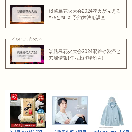
淡路島花火大会2024花火が見える
ﾎﾃﾙとｸﾙｰｽﾞ予約方法を調査!
あわせて読みたい
淡路島花火大会2024混雑や渋滞と
穴場情報!打ち上げ場所も!