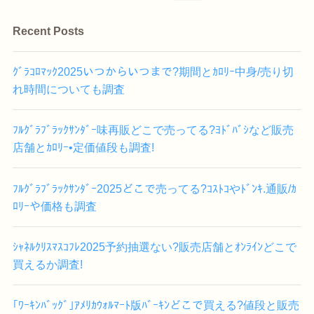
Recent Posts
ｸﾞﾗｺﾛﾏｯｸ2025いつからいつまで?期間とｶﾛﾘｰ中身/売り切
れ時間についても調査
ﾌﾙｸﾞﾗﾌﾞﾗｯｸｻﾝﾀﾞｰ味再販どこで売ってる?ﾖﾄﾞﾊﾞｼなど販売
店舗とｶﾛﾘｰ•定価値段も調査!
ﾌﾙｸﾞﾗﾌﾞﾗｯｸｻﾝﾀﾞｰ2025どこで売ってる?ｺｽﾄｺやﾄﾞﾝｷ.通販/ｶ
ﾛﾘｰや価格も調査
ｼｬﾈﾙｸﾘｽﾏｽｺﾌﾚ2025予約抽選ない?販売店舗とｵﾝﾗｲﾝどこで
買えるか調査!
｢ﾜｰｷﾝﾊﾞｯｸﾞ｣ｱﾒﾘｶｳｫﾙﾏｰﾄ版ﾊﾞｰｷﾝどこで買える?値段と販売