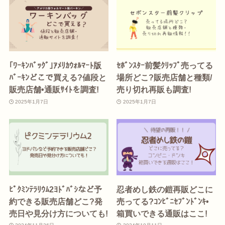
｢ﾜｰｷﾝﾊﾞｯｸﾞ｣ｱﾒﾘｶｳｫﾙﾏｰﾄ版
ｾﾎﾞﾝｽﾀｰ前髪ｸﾘｯﾌﾟ売ってる
ﾊﾞｰｷﾝどこで買える?値段と
場所どこ?販売店舗と種類/
販売店舗•通販ｻｲﾄを調査!
売り切れ再販も調査!
2025年1月7日
2025年1月7日
ﾋﾟｸﾐﾝﾃﾗﾘｳﾑ2ﾖﾄﾞﾊﾞｼなど予
忍者めし鉄の鎧再販どこに
約できる販売店舗どこ?発
売ってる?ｺﾝﾋﾞﾆｾﾌﾞﾝﾄﾞﾝｷ•
売日や見分け方についても!
箱買いできる通販はここ!