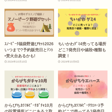
2024年11月26日
2024年10月11日
ｽﾉｰﾋﾟｰｸ福袋野遊びｾｯﾄ2026
ちいかわｸﾞﾐ4売ってる場所
いつまで?予約販売日とﾃﾝﾄ
どこ?発売日や値段•種類も
•焚火台あるかも!
調査！
2024年10月10日
2024年10月8日
からぴちｶﾗﾌﾙﾋﾟｰﾁｶﾞﾁｬ10月
からぴちｶﾗﾌﾙﾋﾟｰﾁｳｴﾊｰｽ予
の設置場所どこにある？取
約どこで売ってる?発売日