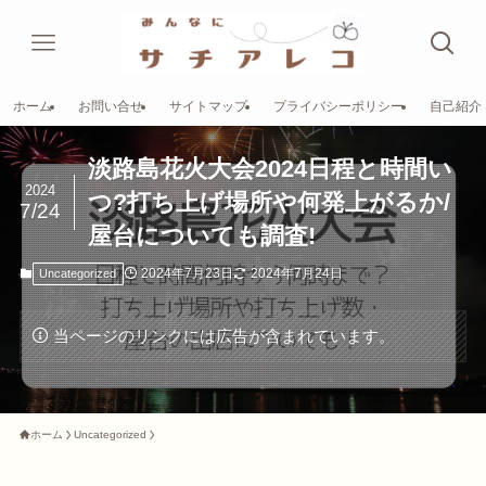
ホーム
お問い合せ
サイトマップ
プライバシーポリシー
自己紹介
淡路島花火大会2024日程と時間い
2024
つ?打ち上げ場所や何発上がるか/
7/24
屋台についても調査!
2024年7月23日
2024年7月24日
Uncategorized
当ページのリンクには広告が含まれています。
ホーム
Uncategorized