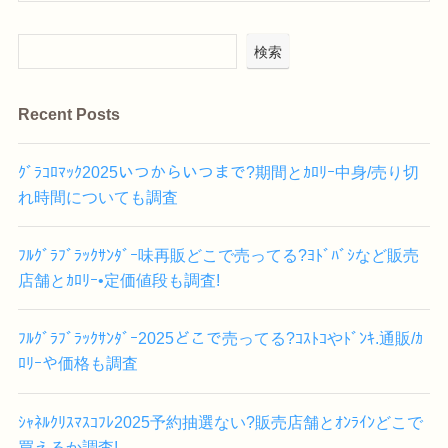
検索
Recent Posts
ｸﾞﾗｺﾛﾏｯｸ2025いつからいつまで?期間とｶﾛﾘｰ中身/売り切
れ時間についても調査
ﾌﾙｸﾞﾗﾌﾞﾗｯｸｻﾝﾀﾞｰ味再販どこで売ってる?ﾖﾄﾞﾊﾞｼなど販売
店舗とｶﾛﾘｰ•定価値段も調査!
ﾌﾙｸﾞﾗﾌﾞﾗｯｸｻﾝﾀﾞｰ2025どこで売ってる?ｺｽﾄｺやﾄﾞﾝｷ.通販/ｶ
ﾛﾘｰや価格も調査
ｼｬﾈﾙｸﾘｽﾏｽｺﾌﾚ2025予約抽選ない?販売店舗とｵﾝﾗｲﾝどこで
買えるか調査!