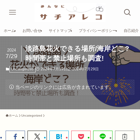
ホーム
お問い合せ
サイトマップ
プライバシーポリシー
自己紹介
淡路島花火できる場所/海岸どこ?
2024
7/29
時間帯と禁止場所も調査!
2024年7月19日
2024年7月29日
Uncategorized
当ページのリンクには広告が含まれています。
ホーム
Uncategorized