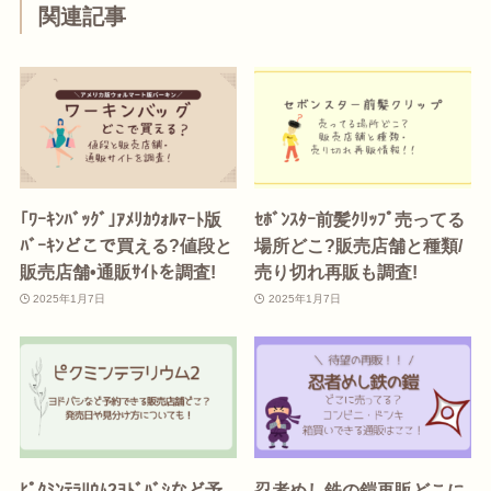
関連記事
｢ﾜｰｷﾝﾊﾞｯｸﾞ｣ｱﾒﾘｶｳｫﾙﾏｰﾄ版
ｾﾎﾞﾝｽﾀｰ前髪ｸﾘｯﾌﾟ売ってる
ﾊﾞｰｷﾝどこで買える?値段と
場所どこ?販売店舗と種類/
販売店舗•通販ｻｲﾄを調査!
売り切れ再販も調査!
2025年1月7日
2025年1月7日
ﾋﾟｸﾐﾝﾃﾗﾘｳﾑ2ﾖﾄﾞﾊﾞｼなど予
忍者めし鉄の鎧再販どこに