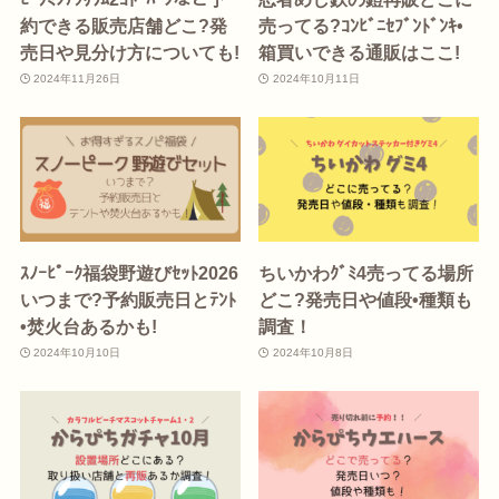
約できる販売店舗どこ?発
売ってる?ｺﾝﾋﾞﾆｾﾌﾞﾝﾄﾞﾝｷ•
売日や見分け方についても!
箱買いできる通販はここ!
2024年11月26日
2024年10月11日
ｽﾉｰﾋﾟｰｸ福袋野遊びｾｯﾄ2026
ちいかわｸﾞﾐ4売ってる場所
いつまで?予約販売日とﾃﾝﾄ
どこ?発売日や値段•種類も
•焚火台あるかも!
調査！
2024年10月10日
2024年10月8日