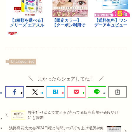
Uncategorized
よかったらシェアしてね！
餃子ﾎﾟｰﾁどこで買える?売ってる販売店舗や値段やｻｲ
ｽﾞも調査!
淡路島花火大会2024日程と時間いつ?打ち上げ場所や何