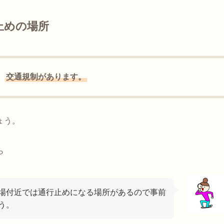
止めの場所
、
交通規制があります。
ょう。
ら
場付近では通行止めになる場所があるので事前
う。