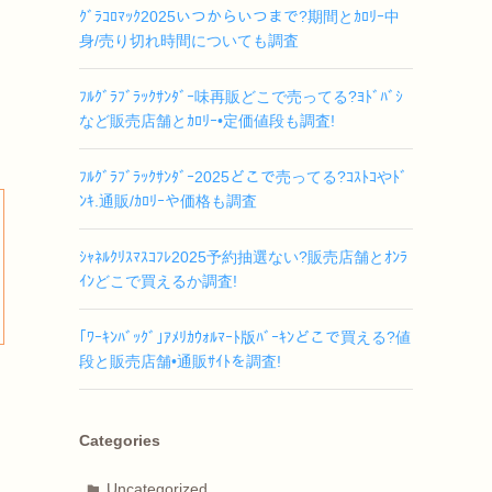
ｸﾞﾗｺﾛﾏｯｸ2025いつからいつまで?期間とｶﾛﾘｰ中
身/売り切れ時間についても調査
ﾌﾙｸﾞﾗﾌﾞﾗｯｸｻﾝﾀﾞｰ味再販どこで売ってる?ﾖﾄﾞﾊﾞｼ
など販売店舗とｶﾛﾘｰ•定価値段も調査!
ﾌﾙｸﾞﾗﾌﾞﾗｯｸｻﾝﾀﾞｰ2025どこで売ってる?ｺｽﾄｺやﾄﾞ
ﾝｷ.通販/ｶﾛﾘｰや価格も調査
ｼｬﾈﾙｸﾘｽﾏｽｺﾌﾚ2025予約抽選ない?販売店舗とｵﾝﾗ
ｲﾝどこで買えるか調査!
｢ﾜｰｷﾝﾊﾞｯｸﾞ｣ｱﾒﾘｶｳｫﾙﾏｰﾄ版ﾊﾞｰｷﾝどこで買える?値
段と販売店舗•通販ｻｲﾄを調査!
Categories
Uncategorized