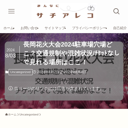
ホーム
お問い合せ
サイトマップ
プライバシーポリシー
自己紹介
長岡花火大会2024駐車場穴場ど
2024
こ？交通規制や混雑状況/ﾁｹｯﾄなし
8/03
で見れる場所はここ！
2024年8月2日
2024年8月3日
Uncategorized
当ページのリンクには広告が含まれています。
ホーム
Uncategorized