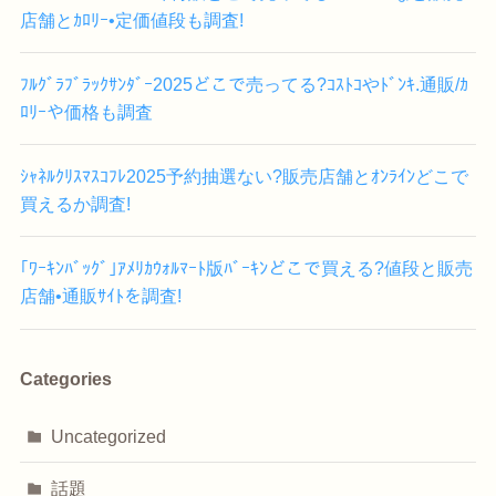
店舗とｶﾛﾘｰ•定価値段も調査!
ﾌﾙｸﾞﾗﾌﾞﾗｯｸｻﾝﾀﾞｰ2025どこで売ってる?ｺｽﾄｺやﾄﾞﾝｷ.通販/ｶ
ﾛﾘｰや価格も調査
ｼｬﾈﾙｸﾘｽﾏｽｺﾌﾚ2025予約抽選ない?販売店舗とｵﾝﾗｲﾝどこで
買えるか調査!
｢ﾜｰｷﾝﾊﾞｯｸﾞ｣ｱﾒﾘｶｳｫﾙﾏｰﾄ版ﾊﾞｰｷﾝどこで買える?値段と販売
店舗•通販ｻｲﾄを調査!
Categories
Uncategorized
話題