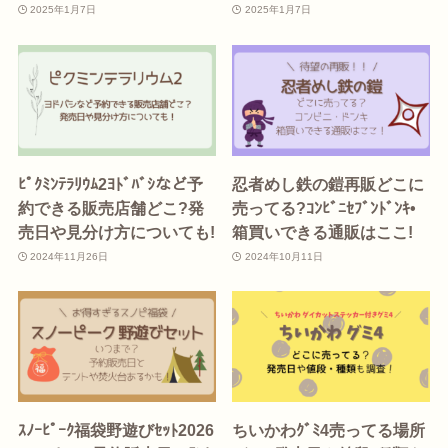
2025年1月7日
2025年1月7日
ﾋﾟｸﾐﾝﾃﾗﾘｳﾑ2ﾖﾄﾞﾊﾞｼなど予
忍者めし鉄の鎧再販どこに
約できる販売店舗どこ?発
売ってる?ｺﾝﾋﾞﾆｾﾌﾞﾝﾄﾞﾝｷ•
売日や見分け方についても!
箱買いできる通販はここ!
2024年11月26日
2024年10月11日
ｽﾉｰﾋﾟｰｸ福袋野遊びｾｯﾄ2026
ちいかわｸﾞﾐ4売ってる場所