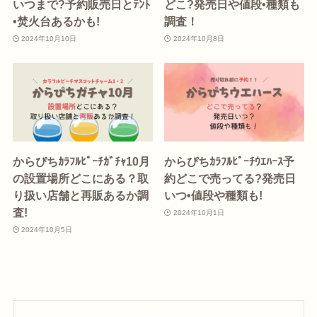
いつまで?予約販売日とﾃﾝﾄ
どこ?発売日や値段•種類も
•焚火台あるかも!
調査！
2024年10月10日
2024年10月8日
からぴちｶﾗﾌﾙﾋﾟｰﾁｶﾞﾁｬ10月
からぴちｶﾗﾌﾙﾋﾟｰﾁｳｴﾊｰｽ予
の設置場所どこにある？取
約どこで売ってる?発売日
り扱い店舗と再販あるか調
いつ•値段や種類も!
査!
2024年10月1日
2024年10月5日