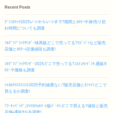
Recent Posts
ｸﾞﾗｺﾛﾏｯｸ2025いつからいつまで?期間とｶﾛﾘｰ中身/売り切
れ時間についても調査
ﾌﾙｸﾞﾗﾌﾞﾗｯｸｻﾝﾀﾞｰ味再販どこで売ってる?ﾖﾄﾞﾊﾞｼなど販売
店舗とｶﾛﾘｰ•定価値段も調査!
ﾌﾙｸﾞﾗﾌﾞﾗｯｸｻﾝﾀﾞｰ2025どこで売ってる?ｺｽﾄｺやﾄﾞﾝｷ.通販/ｶ
ﾛﾘｰや価格も調査
ｼｬﾈﾙｸﾘｽﾏｽｺﾌﾚ2025予約抽選ない?販売店舗とｵﾝﾗｲﾝどこで
買えるか調査!
｢ﾜｰｷﾝﾊﾞｯｸﾞ｣ｱﾒﾘｶｳｫﾙﾏｰﾄ版ﾊﾞｰｷﾝどこで買える?値段と販売
店舗•通販ｻｲﾄを調査!