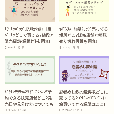
｢ﾜｰｷﾝﾊﾞｯｸﾞ｣ｱﾒﾘｶｳｫﾙﾏｰﾄ版
ｾﾎﾞﾝｽﾀｰ前髪ｸﾘｯﾌﾟ売ってる
ﾊﾞｰｷﾝどこで買える?値段と
場所どこ?販売店舗と種類/
販売店舗•通販ｻｲﾄを調査!
売り切れ再販も調査!
2025年1月7日
2025年1月7日
ﾋﾟｸﾐﾝﾃﾗﾘｳﾑ2ﾖﾄﾞﾊﾞｼなど予
忍者めし鉄の鎧再販どこに
約できる販売店舗どこ?発
売ってる?ｺﾝﾋﾞﾆｾﾌﾞﾝﾄﾞﾝｷ•
売日や見分け方についても!
箱買いできる通販はここ!
2024年11月26日
2024年10月11日