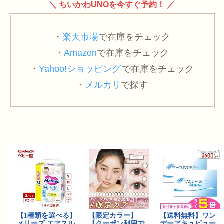
＼ ちいかわUNOを今すぐ予約！ ／
・
楽天市場
で在庫をチェック
・
Amazon
で在庫をチェック
・
Yahoo!ショッピング
で在庫をチェック
・
メルカリ
で探す