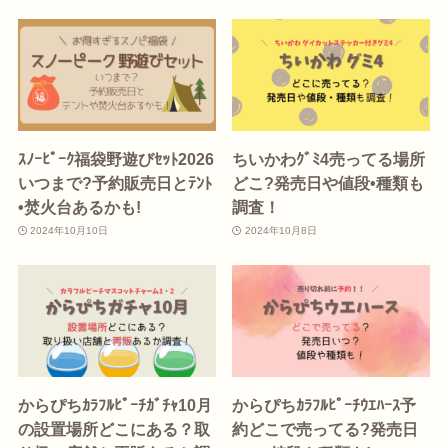
ｽﾉｰﾋﾟｰｸ福袋野遊びｾｯﾄ2026
ちいかわｸﾞﾐ4売ってる場所
いつまで?予約販売日とﾃﾝﾄ
どこ?発売日や値段•種類も
•焚火台あるかも!
調査！
2024年10月10日
2024年10月8日
からぴちｶﾗﾌﾙﾋﾟｰﾁｶﾞﾁｬ10月
からぴちｶﾗﾌﾙﾋﾟｰﾁｳｴﾊｰｽ予
の設置場所どこにある？取
約どこで売ってる?発売日