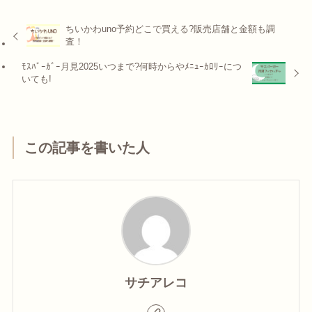
ちいかわuno予約どこで買える?販売店舗と金額も調
査！
ﾓｽﾊﾞｰｶﾞｰ月見2025いつまで?何時からやﾒﾆｭｰｶﾛﾘｰにつ
いても!
この記事を書いた人
サチアレコ