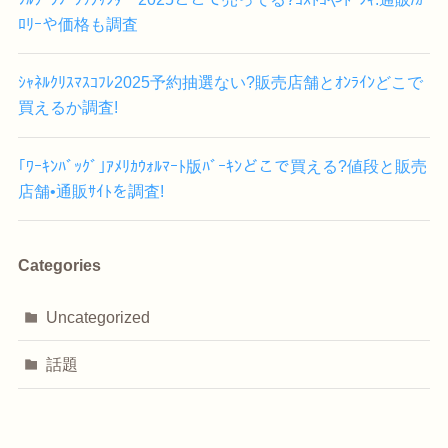
ﾛﾘｰや価格も調査
ｼｬﾈﾙｸﾘｽﾏｽｺﾌﾚ2025予約抽選ない?販売店舗とｵﾝﾗｲﾝどこで
買えるか調査!
｢ﾜｰｷﾝﾊﾞｯｸﾞ｣ｱﾒﾘｶｳｫﾙﾏｰﾄ版ﾊﾞｰｷﾝどこで買える?値段と販売
店舗•通販ｻｲﾄを調査!
Categories
Uncategorized
話題