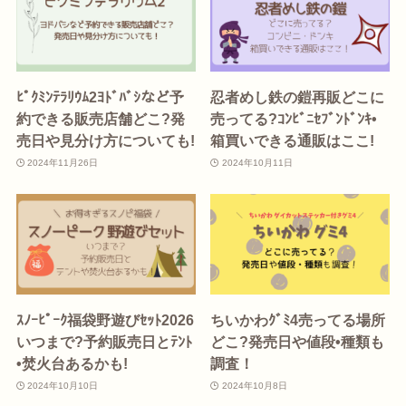
ﾋﾟｸﾐﾝﾃﾗﾘｳﾑ2ﾖﾄﾞﾊﾞｼなど予
忍者めし鉄の鎧再販どこに
約できる販売店舗どこ?発
売ってる?ｺﾝﾋﾞﾆｾﾌﾞﾝﾄﾞﾝｷ•
売日や見分け方についても!
箱買いできる通販はここ!
2024年11月26日
2024年10月11日
ｽﾉｰﾋﾟｰｸ福袋野遊びｾｯﾄ2026
ちいかわｸﾞﾐ4売ってる場所
いつまで?予約販売日とﾃﾝﾄ
どこ?発売日や値段•種類も
•焚火台あるかも!
調査！
2024年10月10日
2024年10月8日