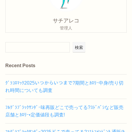
サチアレコ
管理人
検索
Recent Posts
ｸﾞﾗｺﾛﾏｯｸ2025いつからいつまで?期間とｶﾛﾘｰ中身/売り切
れ時間についても調査
ﾌﾙｸﾞﾗﾌﾞﾗｯｸｻﾝﾀﾞｰ味再販どこで売ってる?ﾖﾄﾞﾊﾞｼなど販売
店舗とｶﾛﾘｰ•定価値段も調査!
ﾌﾙｸﾞﾗﾌﾞﾗｯｸｻﾝﾀﾞｰ2025どこで売ってる?ｺｽﾄｺやﾄﾞﾝｷ.通販/ｶ