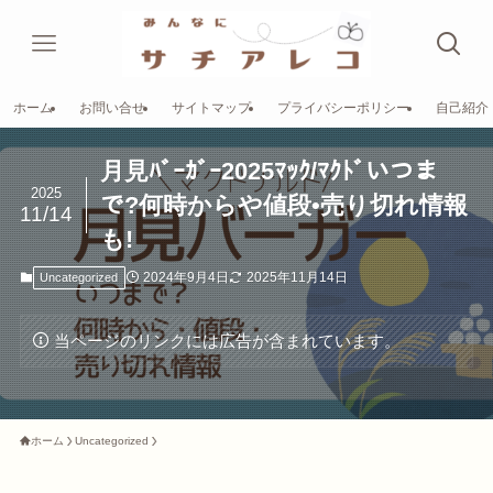
ホーム
お問い合せ
サイトマップ
プライバシーポリシー
自己紹介
月見ﾊﾞｰｶﾞｰ2025ﾏｯｸ/ﾏｸﾄﾞいつま
2025
で?何時からや値段•売り切れ情報
11/14
も!
2024年9月4日
2025年11月14日
Uncategorized
当ページのリンクには広告が含まれています。
ホーム
Uncategorized