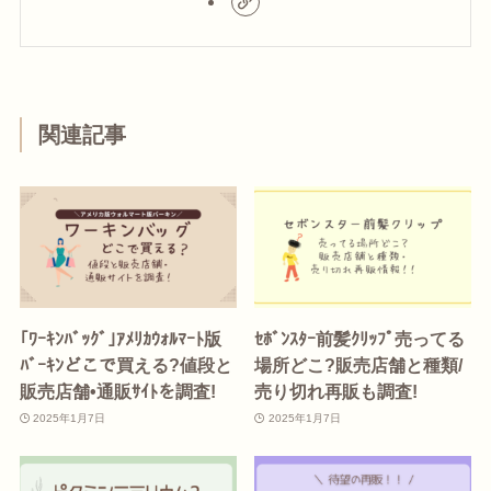
関連記事
｢ﾜｰｷﾝﾊﾞｯｸﾞ｣ｱﾒﾘｶｳｫﾙﾏｰﾄ版
ｾﾎﾞﾝｽﾀｰ前髪ｸﾘｯﾌﾟ売ってる
ﾊﾞｰｷﾝどこで買える?値段と
場所どこ?販売店舗と種類/
販売店舗•通販ｻｲﾄを調査!
売り切れ再販も調査!
2025年1月7日
2025年1月7日