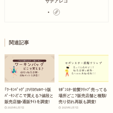
サチアレコ
関連記事
｢ﾜｰｷﾝﾊﾞｯｸﾞ｣ｱﾒﾘｶｳｫﾙﾏｰﾄ版
ｾﾎﾞﾝｽﾀｰ前髪ｸﾘｯﾌﾟ売ってる
ﾊﾞｰｷﾝどこで買える?値段と
場所どこ?販売店舗と種類/
販売店舗•通販ｻｲﾄを調査!
売り切れ再販も調査!
2025年1月7日
2025年1月7日