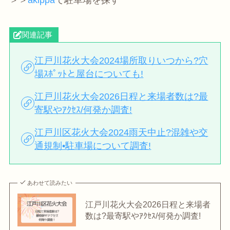
＞＞
akippa
で駐車場を探す
関連記事
江戸川花火大会2024場所取りいつから?穴
場ｽﾎﾟｯﾄと屋台についても!
江戸川花火大会2026日程と来場者数は?最
寄駅やｱｸｾｽ/何発か調査!
江戸川区花火大会2024雨天中止?混雑や交
通規制•駐車場について調査!
あわせて読みたい
江戸川花火大会2026日程と来場者
数は?最寄駅やｱｸｾｽ/何発か調査!