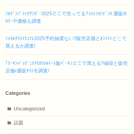
ﾌﾙｸﾞﾗﾌﾞﾗｯｸｻﾝﾀﾞｰ2025どこで売ってる?ｺｽﾄｺやﾄﾞﾝｷ.通販/ｶ
ﾛﾘｰや価格も調査
ｼｬﾈﾙｸﾘｽﾏｽｺﾌﾚ2025予約抽選ない?販売店舗とｵﾝﾗｲﾝどこで
買えるか調査!
｢ﾜｰｷﾝﾊﾞｯｸﾞ｣ｱﾒﾘｶｳｫﾙﾏｰﾄ版ﾊﾞｰｷﾝどこで買える?値段と販売
店舗•通販ｻｲﾄを調査!
Categories
Uncategorized
話題