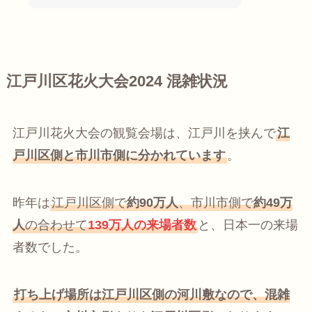
江戸川区花火大会2024 混雑状況
江戸川花火大会の観覧会場は、江戸川を挟んで
江
戸川区側と市川市側に分かれています
。
昨年は
江戸川区側で
約90万人
、市川市側で
約49万
人
の合わせて
139万人の来場者数
と、日本一の来場
者数でした。
打ち上げ場所は江戸川区側の河川敷なので、混雑