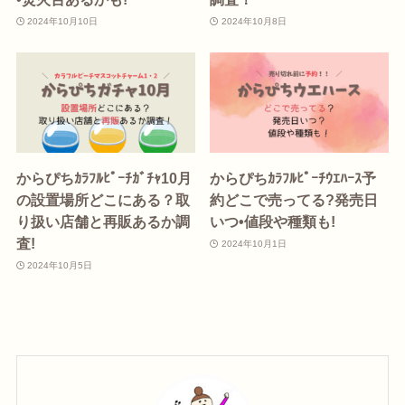
2024年10月10日
2024年10月8日
からぴちｶﾗﾌﾙﾋﾟｰﾁｶﾞﾁｬ10月
からぴちｶﾗﾌﾙﾋﾟｰﾁｳｴﾊｰｽ予
の設置場所どこにある？取
約どこで売ってる?発売日
り扱い店舗と再販あるか調
いつ•値段や種類も!
査!
2024年10月1日
2024年10月5日