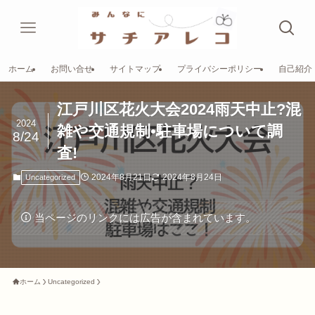
ホーム
お問い合せ
サイトマップ
プライバシーポリシー
自己紹介
江戸川区花火大会2024雨天中止?混
2024
雑や交通規制•駐車場について調
8/24
査!
2024年8月21日
2024年8月24日
Uncategorized
当ページのリンクには広告が含まれています。
ホーム
Uncategorized