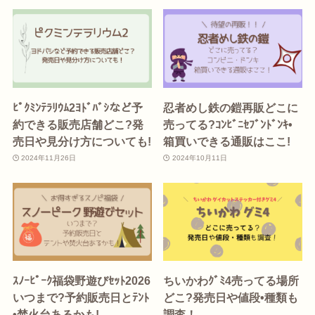
ﾋﾟｸﾐﾝﾃﾗﾘｳﾑ2ﾖﾄﾞﾊﾞｼなど予
忍者めし鉄の鎧再販どこに
約できる販売店舗どこ?発
売ってる?ｺﾝﾋﾞﾆｾﾌﾞﾝﾄﾞﾝｷ•
売日や見分け方についても!
箱買いできる通販はここ!
2024年11月26日
2024年10月11日
ｽﾉｰﾋﾟｰｸ福袋野遊びｾｯﾄ2026
ちいかわｸﾞﾐ4売ってる場所
いつまで?予約販売日とﾃﾝﾄ
どこ?発売日や値段•種類も
•焚火台あるかも!
調査！