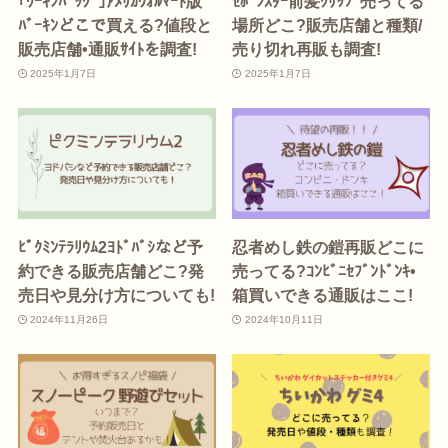
｢ﾜｰｷﾝﾊﾞｯｸﾞ｣ｱﾒﾘｶｳｫﾙﾏｰﾄ版
ｾﾎﾞﾝｽﾀｰ前髪ｸﾘｯﾌﾟ売ってる
ﾊﾞｰｷﾝどこで買える?値段と
場所どこ?販売店舗と種類/
販売店舗•通販ｻｲﾄを調査!
売り切れ再販も調査!
2025年1月7日
2025年1月7日
ﾋﾟｸﾐﾝﾃﾗﾘｳﾑ2ﾖﾄﾞﾊﾞｼなど予
忍者めし鉄の鎧再販どこに
約できる販売店舗どこ?発
売ってる?ｺﾝﾋﾞﾆｾﾌﾞﾝﾄﾞﾝｷ•
売日や見分け方についても!
箱買いできる通販はここ!
2024年11月26日
2024年10月11日