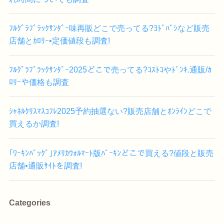
ﾌﾙｸﾞﾗﾌﾞﾗｯｸｻﾝﾀﾞｰ味再販どこで売ってる?ﾖﾄﾞﾊﾞｼなど販売
店舗とｶﾛﾘｰ•定価値段も調査!
ﾌﾙｸﾞﾗﾌﾞﾗｯｸｻﾝﾀﾞｰ2025どこで売ってる?ｺｽﾄｺやﾄﾞﾝｷ.通販/ｶ
ﾛﾘｰや価格も調査
ｼｬﾈﾙｸﾘｽﾏｽｺﾌﾚ2025予約抽選ない?販売店舗とｵﾝﾗｲﾝどこで
買えるか調査!
｢ﾜｰｷﾝﾊﾞｯｸﾞ｣ｱﾒﾘｶｳｫﾙﾏｰﾄ版ﾊﾞｰｷﾝどこで買える?値段と販売
店舗•通販ｻｲﾄを調査!
Categories