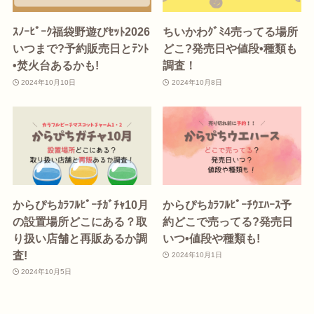
ｽﾉｰﾋﾟｰｸ福袋野遊びｾｯﾄ2026
ちいかわｸﾞﾐ4売ってる場所
いつまで?予約販売日とﾃﾝﾄ
どこ?発売日や値段•種類も
•焚火台あるかも!
調査！
2024年10月10日
2024年10月8日
からぴちｶﾗﾌﾙﾋﾟｰﾁｶﾞﾁｬ10月
からぴちｶﾗﾌﾙﾋﾟｰﾁｳｴﾊｰｽ予
の設置場所どこにある？取
約どこで売ってる?発売日
り扱い店舗と再販あるか調
いつ•値段や種類も!
査!
2024年10月1日
2024年10月5日